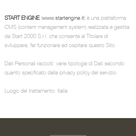
START ENGINE
(
www.startengine.it
) è una piattaforma
CMS (content management system) realizzata e gestita
da Start 2000 S.r.l. che consente al Titolare di
sviluppare, far funzionare ed ospitare questo Sito.
Dati Personali raccolti: varie tipologie di Dati secondo
quanto specificato dalla privacy policy del servizio.
Luogo del trattamento: Italia