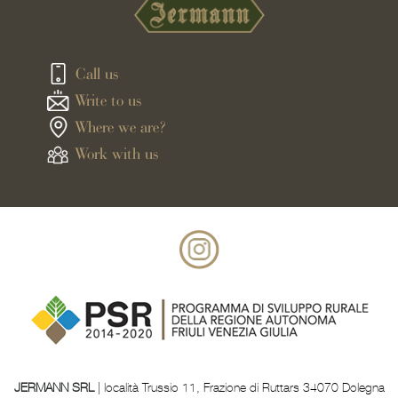
Call us
Write to us
Where we are?
Work with us
JERMANN SRL
| località Trussio 11, Frazione di Ruttars 34070 Dolegna