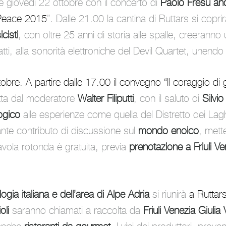
e giovedì 22 ottobre con il concerto di
Paolo Fresu and
Peace 2015
”. Dalle 21.00 la cantina di Ruttars si coprir
cisti
, con oltre 25 anni di storia alle spalle, creeranno
nfatti, alla sonorità elettroniche del Devil Quartet, unendo
obre. A partire dalle 17.00 il convegno “Il coraggio di 
tta dal moderatore
Walter Filiputti
, con il saluto di
Silvi
ogico
alle esperienze come quella del Distretto dei Laghi 
tante contributo di discussione sul
mondo enoico
, mett
tavola rotonda è gratuita, previa
prenotazione a Friuli Ve
ogia italiana e dell’area di Alpe Adria
si riunirà
a Ruttars
oli
saranno chiamati a raccolta da
Friuli Venezia Giulia