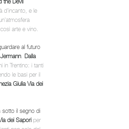
 the Devil
à d’incanto, e le
 un’atmosfera
 così arte e vino.
guardare al futuro
o Jermann
.
Dalla
in Trentino: i tanti
endo le basi per il
nezia Giulia Via dei
 sotto il segno di
 Via dei Sapori
per