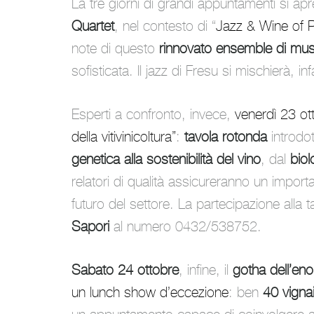
La
tre giorni
di grandi appuntamenti si apr
Quartet
, nel contesto di “
Jazz & Wine of 
note di questo
rinnovato ensemble di musi
sofisticata. Il jazz di Fresu si mischierà, i
Esperti a confronto, invece,
venerdì 23 ott
della vitivinicoltura”
:
tavola rotonda
introdo
genetica alla sostenibilità del vino
, dal
biol
relatori di qualità assicureranno un impor
futuro del settore. La partecipazione alla 
Sapori
al numero 0432/538752.
Sabato 24 ottobre
, infine, il
gotha dell’enol
un lunch show d’eccezione
: ben
40 vignai