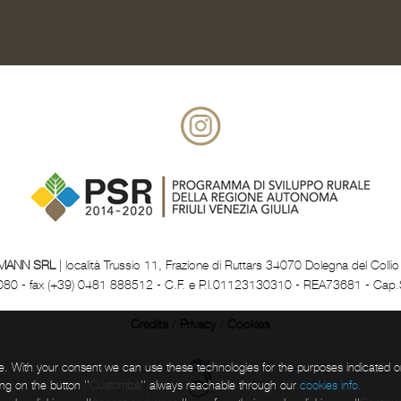
MANN SRL
| località Trussio 11, Frazione di Ruttars 34070 Dolegna del Collio
080 - fax (+39) 0481 888512 - C.F. e P.I.01123130310 - REA73681 - Cap.
Credits
/
Privacy
/
Cookies
e. With your consent we can use these technologies for the purposes indicated 
ng on the button ''
Customize
'' always reachable through our
cookies info.