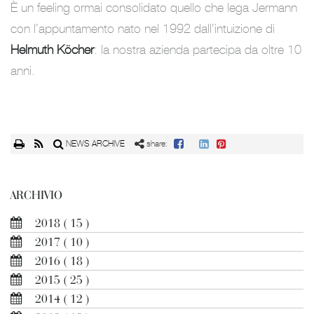
È un feeling ormai consolidato quello che lega Jermann
con l’appuntamento nato nel 1992 dall’intuizione di
Helmuth Köcher
: la nostra azienda partecipa da oltre 10
anni.
NEWS ARCHIVE
share:
ARCHIVIO
2018
( 15 )
2017
( 10 )
2016
( 18 )
2015
( 25 )
2014
( 12 )