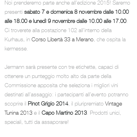
Noi prenderemo parte anche all’edizione 2015! Saremo
presenti
sabato 7 e domenica 8 novembre dalle 10.00
alle 18.00 e lunedì 9 novembre dalle 10.00 alle 17.00
.
Ci troverete alla postazione 102 all’interno della
Kurhaus, in
Corso Libertà 33 a Merano
, che ospita la
kermesse.
Jermann sarà presente con tre etichette, capaci di
ottenere un punteggio molto alto da parte della
Commissione apposita che seleziona i migliori vini
destinati all’assaggio: i partecipanti all’evento potranno
scoprire il
Pinot Grigio 2014
, il pluripremiato
Vintage
Tunina 2013
e il
Capo Martino 2013
. Prodotti unici,
speciali, tutti da assaporare!