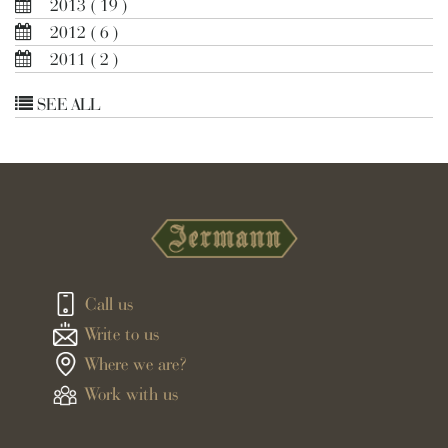
2013
( 19 )
2012
( 6 )
2011
( 2 )
SEE ALL
Call us
Write to us
Where we are?
Work with us