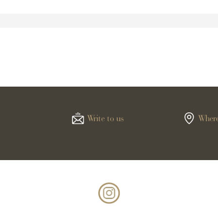
Write to us
Where