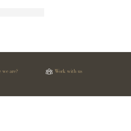
 we are?
Work with us