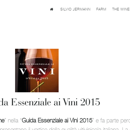
SILVIO JERMANN
FARM
THE WIN
ida Essenziale ai Vini 2015
ine
” nella “
Guida Essenziale ai Vini 2015
” e fa parte perc
esentano il vertice della qualità vitivinicola italiana. L