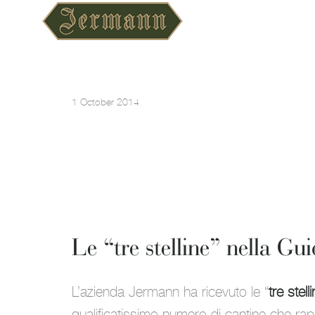
1 October 2014
Le “tre stelline” nella Gu
L’azienda Jermann ha ricevuto le “
tre stell
qualificatissimo numero di cantine che rappr