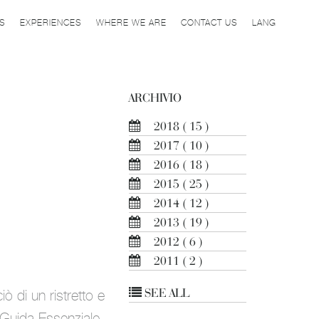
ES
EXPERIENCES
WHERE WE ARE
CONTACT US
LANG
ARCHIVIO
2018
( 15 )
2017
( 10 )
2016
( 18 )
2015
( 25 )
2014
( 12 )
2013
( 19 )
2012
( 6 )
2011
( 2 )
SEE ALL
iò di un ristretto e
a Guida Essenziale