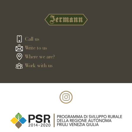
Call us
Write to us
Where we are?
Work with us