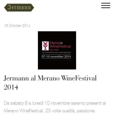
16 October 2014
Jermann al Merano WineFestival
2014
Da sabato 8 a lunedì 10 novembre saremo presenti al
Merano WineFestival. 23 volte qualità, passione,