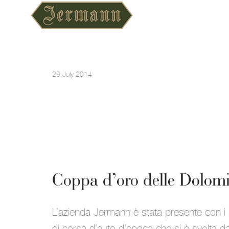
29 July 2014
Coppa d’oro delle Dolomit
L’azienda Jermann è stata presente con i s
di corsa d’auto d’epoca che si è svolta da