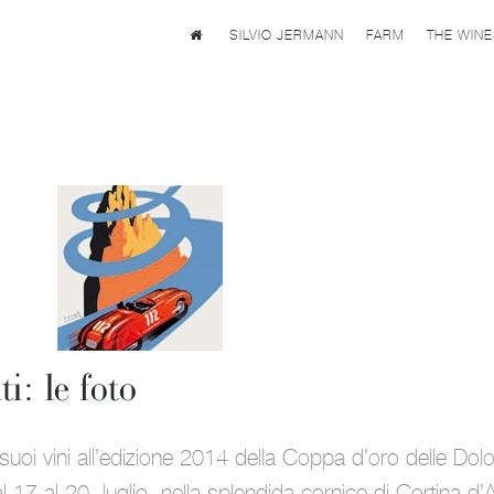
SILVIO JERMANN
FARM
THE WIN
i: le foto
uoi vini all’edizione 2014 della Coppa d’oro delle Dolo
l 17 al 20 luglio, nella splendida cornice di Cortina 