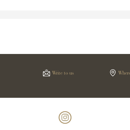
Write to us
Where