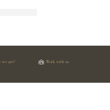
 we are?
Work with us