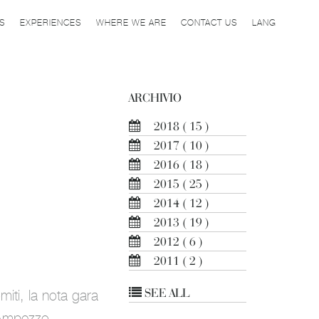
ES
EXPERIENCES
WHERE WE ARE
CONTACT US
LANG
ARCHIVIO
2018
( 15 )
2017
( 10 )
2016
( 18 )
2015
( 25 )
2014
( 12 )
2013
( 19 )
2012
( 6 )
2011
( 2 )
SEE ALL
miti, la nota gara
d’Ampezzo.