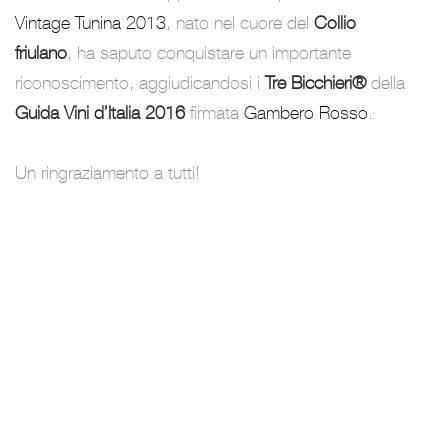
Vintage Tunina 2013
, nato nel cuore del
Collio
friulano
, ha saputo conquistare un importante
riconoscimento, aggiudicandosi i
Tre Bicchieri®
della
Guida Vini d’Italia 2016
firmata
Gambero Rosso
.
Un ringraziamento a tutti!