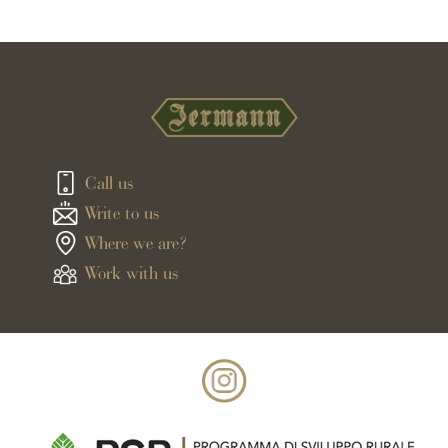
Call us
Write to us
Where we are?
Work with us