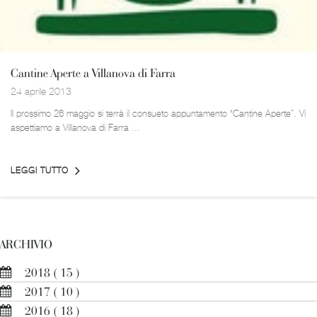
Cantine Aperte a Villanova di Farra
24 aprile 2013
Il prossimo 26 maggio si terrà il consueto appuntamento “Cantine Aperte”. Vi
aspettiamo a Villanova di Farra ...
LEGGI TUTTO
ARCHIVIO
2018
( 15 )
2017
( 10 )
2016
( 18 )