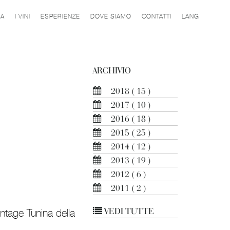
DA
I VINI
ESPERIENZE
DOVE SIAMO
CONTATTI
LANG
ARCHIVIO
2018
( 15 )
2017
( 10 )
2016
( 18 )
2015
( 25 )
2014
( 12 )
2013
( 19 )
2012
( 6 )
2011
( 2 )
VEDI TUTTE
intage Tunina della