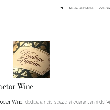
SILVIO JERMANN
AZIEN
octor Wine
octor Wine
, dedica ampio spazio ai quarant’anni del
V