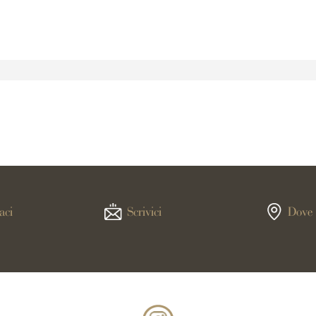
aci
Scrivici
Dove 