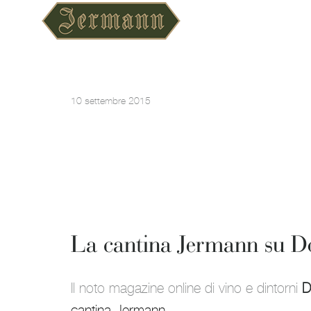
10 settembre 2015
La cantina Jermann su D
Il noto magazine online di vino e dintorni
D
cantina Jermann
.