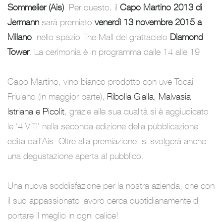
Sommelier (Ais)
. Per questo, il
Capo Martino 2013 di
Jermann
sarà premiato
venerdì 13 novembre 2015 a
Milano
, nello spazio
The Mall
del grattacielo
Diamond
Tower
. La cerimonia è in programma dalle 14 alle 19.
Capo Martino, vino bianco prodotto con uve Tocai
Friulano (in maggior parte),
Ribolla Gialla, Malvasia
Istriana e Picolit
, grazie alle sua qualità si è aggiudicato
le ‘4 VITI’ nella seconda edizione della pubblicazione
edita dall’Ais. Oltre alla premiazione, si svolgerà anche
una degustazione aperta al pubblico.
Una nuova soddisfazione per la nostra azienda, che con
il suo appassionato lavoro cerca quotidianamente di
portare il meglio in ogni calice!