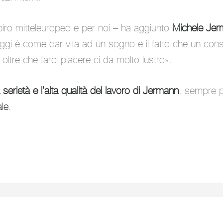
iro mitteleuropeo e per noi
– ha aggiunto
Michele Jerm
ggi è come dar vita ad un sogno e il fatto che un cons
oltre che farci piacere ci da molto lustro
».
a serietà e l’alta qualità del lavoro di Jermann
, sempre 
ale
.