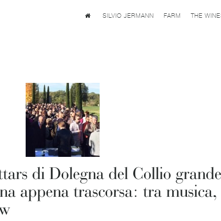
SILVIO JERMANN
FARM
THE WIN
tars di Dolegna del Collio grand
ana appena trascorsa: tra musica,
ow