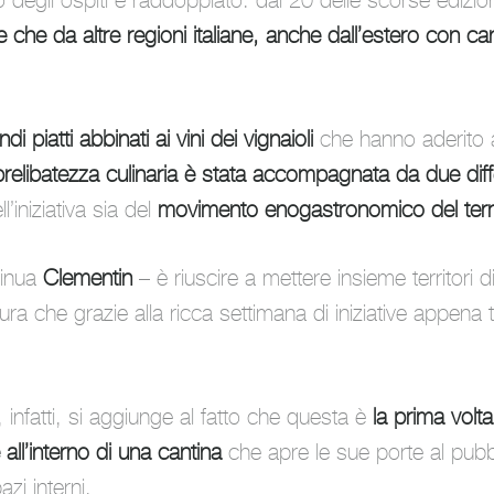
o degli ospiti è raddoppiato: dai 20 delle scorse edizio
re che da altre regioni italiane, anche dall’estero con can
di piatti abbinati ai vini dei vignaioli
che hanno aderito a
relibatezza culinaria è stata accompagnata da due diffe
iniziativa sia del
movimento enogastronomico del terri
tinua
Clementin
–
è riuscire a mettere insieme territori d
ura che grazie alla ricca settimana di iniziative appena t
 infatti, si aggiunge al fatto che questa è
la prima volta
all’interno di una cantina
che apre le sue porte al pubb
zi interni.