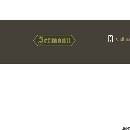
Call us
JER