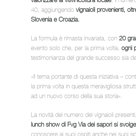
valorizzare la vitivinicoltura locale
, il numer
40, aggiungendo
vignaioli provenienti, olt
Slovenia e Croazia.
La formula è rimasta invariata, con
20 gran
evento solo che, per la prima volta,
ogni p
testimonianza del grande successo sia dell’
«
Il tema portante di questa iniziativa
– con
la prima volta in questa meravigliosa strutt
ad un nuovo corso della sua storia
».
La novità del numero dei vignaioli presenti,
lunch show di Fvg Via dei sapori si svolge 
conoscere ai suoi ospiti anche nei suoi spa