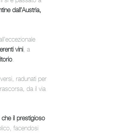
ni si è passato a
tine dall’Austria,
ll’eccezionale
renti vini
, a
torio
.
iversi, radunati per
rascorsa, da il via
 che il prestigioso
lico, facendosi