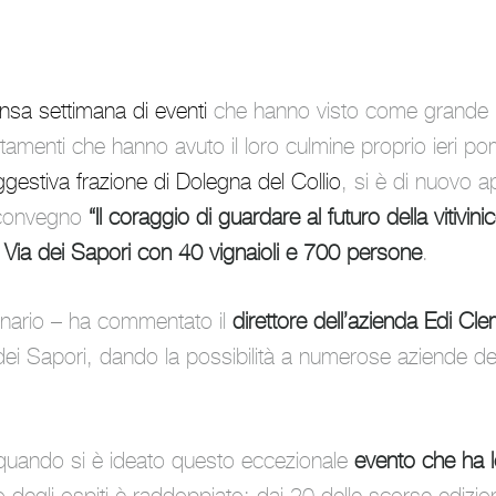
ensa settimana di eventi
che hanno visto come grande 
ntamenti che hanno avuto il loro culmine proprio ieri po
ggestiva frazione di Dolegna del Collio
, si è di nuovo a
l convegno
“Il coraggio di guardare al futuro della vitivinic
 Via dei Sapori con 40 vignaioli e 700 persone
.
nario
– ha commentato il
direttore dell’azienda Edi Cl
dei Sapori, dando la possibilità a numerose aziende del 
da quando si è ideato questo eccezionale
evento che ha l