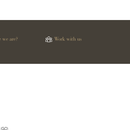
 we are?
Work with us
 (GO)