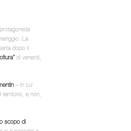
protagonista
meriggio. La
perta dopo il
oltura”
di venerdì,
ementin
–
in cui
territorio, e non,
o scopo di