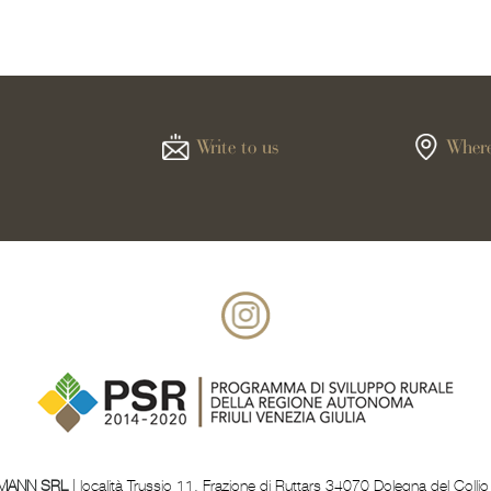
Write to us
Where
MANN SRL
| località Trussio 11, Frazione di Ruttars 34070 Dolegna del Collio